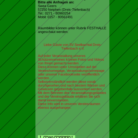
Bitte alle Anfragen an:
Swea Geers
57250 Netphen (Dreis-Tiefenbach)
Tel.: 0271 - 80960254
Mobil: 0157 - 80561491
Raumbilder können unter Rubrik FESTHALLE
angeschaut werden.
Liebe Gäste von SV Seelbachtal Dreis-
Tiefenbach e.V.
A
uf jeder Veranstaltung unseres
Schützenvereines können Fotos und Videos
von Ihnen gemacht werden.
Diese können unter Umständen auf der
Vereinshomepage, Veranstaltungshomepage
oder unserer Facebookseite veröffentlich
werden.
Selbstverständlich werden diese vorab
durchgesehen und nach bestem Wissen und
Gewissen gegebenfalls aussortiert werden.
Mit dem Betreten des Veranstaltungsgeländes
und der Vereinsgebäude erklären Sie sich
damit einverstanden.
Diese Info wird in unseren Vereinsräumen
ebenso ausgehangen.