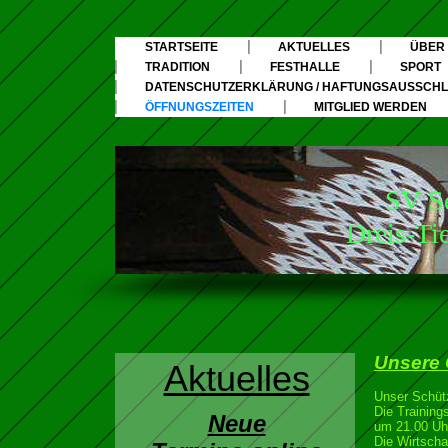
STARTSEITE
AKTUELLES
ÜBER
TRADITION
FESTHALLE
SPORT
DATENSCHUTZERKLÄRUNG / HAFTUNGSAUSSCHLU
ÖFFNUNGSZEITEN
MITGLIED WERDEN
SV Seelbac
Dreis-Tiefenba
Unsere 
Aktuelles
Unser Schütz
Die Training
Neue
um 21.00 Uh
Die Wirtschaf